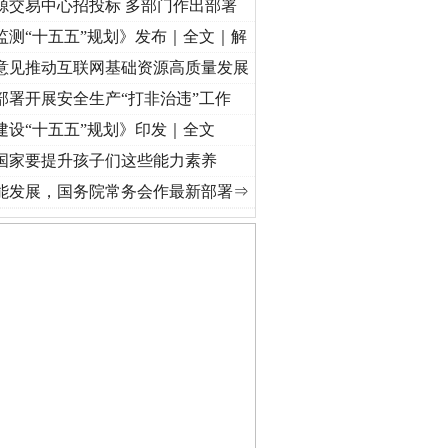
源交易中心招投标 多部门作出部署
监测“十五五”规划》发布｜全文｜解
意见推动互联网基础资源高质量发展
部署开展安全生产“打非治违”工作
建设“十五五”规划》印发｜全文
国家要提升孩子们这些能力素养
奋进复兴征程丨“转折之城”激荡..
·[视频]
牢记初心使命 奋进复兴征程丨红船起航处 潮起
能发展，国务院常务会作最新部署⇒
保费，离婚时为何要分走一..
誉，不得录用为公务员
目出狱后办书院暴力管教..
公安厅征集新型黑恶违法..
6家美国实体采取反制措..
起首例对外贸易国家安全..
通报西安赛格商场坠亡事件
产可执”到“全额执行”