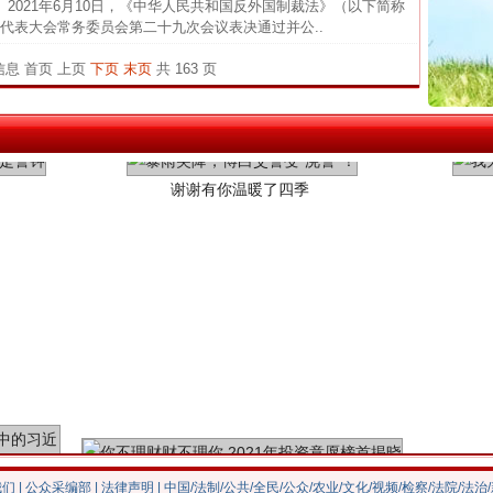
21年6月10日，《中华人民共和国反外国制裁法》（以下简称
代表大会常务委员会第二十九次会议表决通过并公..
四川1
闻令而
条信息
首页
上页
下页
末页
共 163 页
行业
谢谢有你温暖了四季
今年投资意愿榜揭晓
我们
|
公众采编部
|
法律声明
| 中国/法制/公共/全民/公众/农业/文化/视频/检察/法院/法治