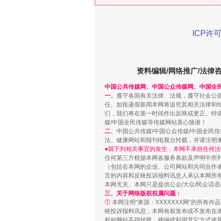
ICP许可
资料编辑/网络推广/法律
中国公共传媒网、中国公众传媒网、中国全
习近平的博鳌关键词
一、
遵守各国有关法律、法规，遵守社会公
任。如投递假新闻本网将追究其相关法律和
们，我们将在第一时间作出反映或更正。特
媒/中国全民传媒等传媒网站衷心致谢！
二、
中国公共传媒/中国公众传媒/中国全民
法、健康网站和报刊电视台转载，并请注明
●就下列相关事宜的发生，本网不承担任何法
任何第三方根据本网各服务条款及声明中所
（包括在本网的企业、公司网站和共同合作
言的内容和反映投诉报料讯息人承认本网所
本网无关。本网只是提供公众/大众/民众话
三、关于网络版权权属问题：
①
本网注明“来源：XXXXXXX网”的所有
映投诉报料讯息，本网有权发布或不发布在
权的网站不得转载、摘编或利用其它方式使用