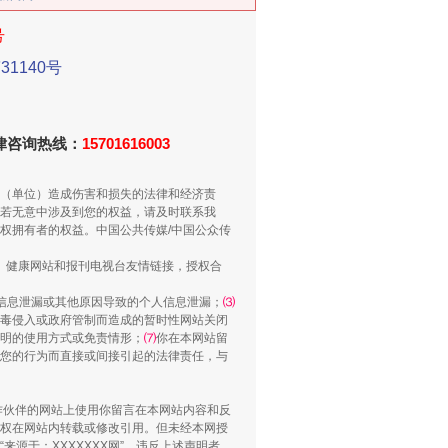
号
1140号
法律咨询热线：
15701616003
（单位）造成伤害和损失的法律和经济责
千亩耕地变“别墅”
若无意中涉及到您的权益，请及时联系我
权拥有者的权益。中国公共传媒/中国公众传
、健康网站和报刊电视台友情链接，授权合
信息泄漏或其他原因导致的个人信息泄漏；
⑶
毒侵入或政府管制而造成的暂时性网站关闭
明的使用方式或免责情形；
⑺
你在本网站留
您的行为而直接或间接引起的法律责任，与
合作伙伴的网站上使用你留言在本网站内容和反
权在网站内转载或修改引用。但未经本网授
源于：XXXXXXX网”。违反上述声明者，
别拿“量子”当幌子