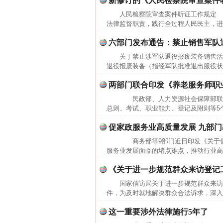
新修订的《人民检察院审查案件
人民检察院审查案件听证工作规定 第一章
法律监督职责，践行全过程人民民主，进
六部门发布通告：禁止销售军队
关于禁止涉军队退役报废装备销售
退役报废装备（指经军队批准退出服役状
两部门联合印发《养老服务师职
民政部、人力资源社会保障部联
总则、考试、职业能力、登记及附则等5个
促家政服务业高质量发展 九部门
网上购药对药下症？
商务部等9部门近日印发《关于促
服务业发展面临的堵点难点，推动行业高
《关于进一步规范群众来访登记
国家信访局关于进一步规范群众来访登
件，为及时就地解决群众合法诉求，深入
这一重要涉外法律施行5年了