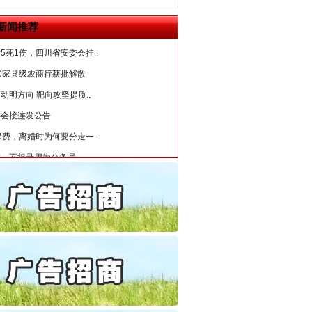
检抗诉的疑难复杂刑事案件
新闻推荐
5死1伤，四川省安委会挂..
0家县级农商行获批解散
动明方向 靶向攻坚提质..
协会接连发公告
保费，离婚时为何要分走一..
誉，不得录用为公务员
目出狱后办书院暴力管教..
公安厅征集新型黑恶违法..
“神药”背后的真相
6家美国实体采取反制措..
起首例对外贸易国家安全..
通报西安赛格商场坠亡事件
产可执”到“全额执行”
检抗诉的疑难复杂刑事案件
5死1伤，四川省安委会挂..