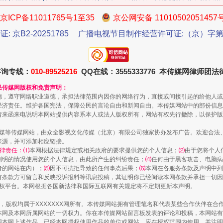
京ICP备11011765号1至35
京公网安备 11010502051457
证: 京B2-20251785
广播电视节目制作经营许可证:（京）字第3
咨询专线：
010-89525216
QQ在线：3555333776 本传媒网律师团
民传媒网版权和免责声明：
德，遵守网络职业道德，承担法律范围内因你的网络行为，直接或间接引起的给他人或
魏明亮严重违纪违法案透视
经济责任。维护各国宪法，保障公民的言论自由和新闻自由。本传媒网站中的部份信息
请来函来电说明本网站提供内容系本人或法人版权所有，网站有权先行撤除，以保护版
传媒等传媒网站，由众全影视文化传媒（北京）有限公司独家协办发布广告。欢迎合法
来源，并可添加相应链接。
律责任：⑴
本网根据法律规定或相关政府的要求提供您的个人信息；
⑵
由于您将个人
列明的情况使用您的个人信息，由此所产生的纠纷责任；
⑷
任何由于黑客攻击、电脑病
者的网站在内）；
⑸
因不可抗拒导致的任何事态后果；
⑹
本网在各服务条款及声明中列
有条款方可留言和反映投诉报料等讯息投稿，其证明你已经阅读本网条款并承担一切因
语权平台。本网根据各国新法律和国际互联网有关规定将不定期更新本声明。
作品，版权均属于XXXXXXX网所有。本传媒网站拥有管理笔名和代表某些合作伙伴在
本网及本网所属网站的一切权力。你在本传媒网站留言板发表的评论和投稿，本网站有
本网上述作品。已经本网授权使用作品的单位或网站，应在授权范围内使用，并注明“来
生物安全法正式实施