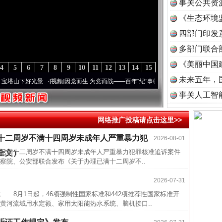
事关公共资
《生态环境
读
四部门印发
多部门联合
《美丽中国
4
5
6
7
8
9
10
11
12
13
14
15
未来五年，
下好光景..
·[视频]
因党而生 为党而战——百年“纪”事⑧加强纪律..
·[视频]
牢记初心使命 
事关人工智
26万
网络推广投稿请点击这里>>
杨天
十二周岁不满十四周岁未成年人严重暴力犯
2026-08-01
传销头
已满十二周岁不满十四周岁未成年人严重暴力犯罪核准追诉案件
全文）
四川省
院、公安部联合发布《关于办理已满十二周岁不..
中方对
2026-07-31
中国发
8月1日起，46项强制性国家标准和442项推荐性国家标准开
黄河流域用水定额、家用太阳能热水系统、脑机接口..
官方
从“无