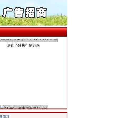
0家县级农商行获批解散
动明方向 靶向攻坚提质..
协会接连发公告
法官巧妙执行解纠纷
新中国诞生的见证
/新闻网