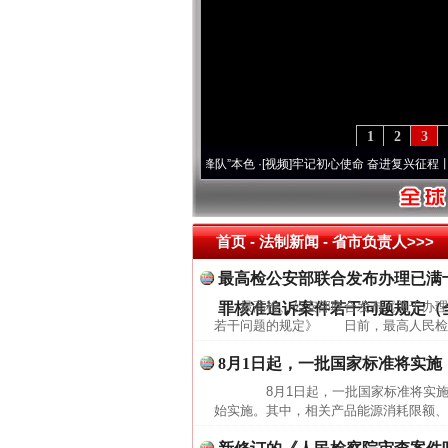
1
2
3
变雪域高原..
·[视频]
永葆“两个先锋队”本色
·[视频]
牢记初心使命 奋进复兴征程丨宝塔山
首页
- 法制新闻 -
省市负责人>>>
最高检公安部联合发布办理已满
最高检、公安部联合发布《关于办理
罪核准追诉案件若干问题规定（
若干问题的规定》 日前，最高人民检察
8月1日起，一批国家标准将实施
8月1日起，一批国家标准将实施 
始实施。其中，相关产品能源消耗限额、