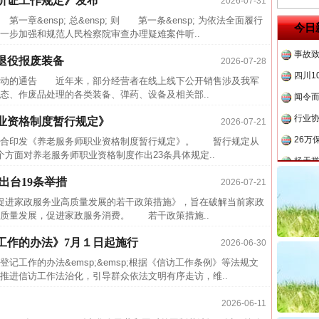
听证工作规定》发布
2026-07-31
最高
&ensp; 总&ensp; 则 第一条&ensp; 为依法全面履行
今日
一步加强和规范人民检察院审查办理疑难案件听..
事故致
四川1
退役报废装备
2026-07-28
闻令而
活动的通告 近年来，部分经营者在线上线下公开销售涉及我军
态、作废品处理的各类装备、弹药、设备及相关部..
行业
业资格制度暂行规定》
2026-07-21
26万
合印发《养老服务师职业资格制度暂行规定》。 暂行规定从
杨天
方面对养老服务师职业资格制度作出23条具体规定..
传销头
出台19条举措
2026-07-21
四川省
进家政服务业高质量发展的若干政策措施》，旨在破解当前家政
中方对
茶叶“炒上天”
质量发展，促进家政服务消费。 若干政策措施..
中国发
工作的办法》7月１日起施行
2026-06-30
官方
记工作的办法&emsp;&emsp;根据《信访工作条例》等法规文
从“无
推进信访工作法治化，引导群众依法文明有序走访，维..
最高
2026-06-11
事故致