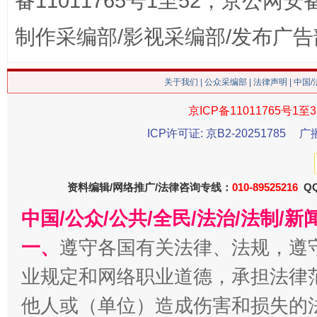
备11011765号1至52，京公网安备：
制作采编部/影视采编部/发布广告
关于我们
|
公众采编部
|
法律声明
| 中国
今
在谋一域中谋全局
京ICP备11011765号1至3
ICP许可证: 京B2-20251785
广
资料编辑/网络推广/法律咨询专线：
010-89525216
QQ
中国/公众/公共/全民/法治/法制/
一、
遵守各国有关法律、法规，遵
业规定和网络职业道德，承担法律
习近平的博鳌关键词
魏明亮
他人或（单位）造成伤害和损失的