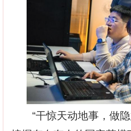
“干惊天动地事，做隐姓