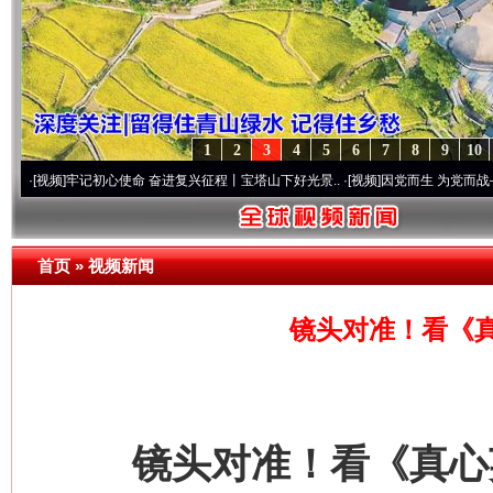
1
2
3
4
5
6
7
8
9
10
记初心使命 奋进复兴征程丨宝塔山下好光景..
·[视频]
因党而生 为党而战——百年“纪”事
首页
»
视频新闻
镜头对准！看《
镜头对准！看《真心英