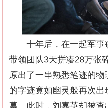
十年后，在一起军事窃
带领团队3天拼凑28万张
原出了一串熟悉笔迹的物
的字迹竟如幽灵般再次出
幕。此时，刘嘉英却被查