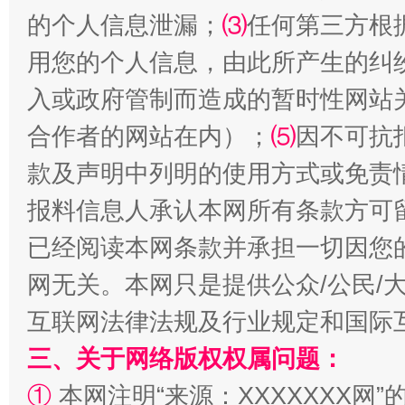
的个人信息泄漏；
⑶
任何第三方根
揭批美国五大"原罪"
"炒
用您的个人信息，由此所产生的纠
入或政府管制而造成的暂时性网站
合作者的网站在内）；
⑸
因不可抗
款及声明中列明的使用方式或免责
报料信息人承认本网所有条款方可
已经阅读本网条款并承担一切因您
网无关。本网只是提供公众/公民/
解纷+调解+退费，一次搞定
互联网法律法规及行业规定和国际
三、关于网络版权权属问题：
①
本网注明“来源：XXXXXXX网”